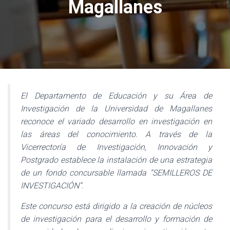
Magallanes
El Departamento de Educación y su Área de
Investigación de la Universidad de Magallanes
reconoce el variado desarrollo en investigación en
las áreas del conocimiento. A través de la
Vicerrectoría de Investigación, Innovación y
Postgrado establece la instalación de una estrategia
de un fondo concursable llamada “SEMILLEROS DE
INVESTIGACIÓN”.
Este concurso está dirigido a la creación de núcleos
de investigación para el desarrollo y formación de