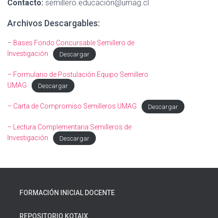
Contacto:
semillero.educación@umag.cl
Archivos Descargables:
– Bases Fondo Concursable Semillero de
Investigación
Descargar
– Formulario de Postulación Equipo Semillero
UMAG
Descargar
– Carta de Compromiso Semilleros UMAG
Descargar
– Lectura Complementaria Semilleros de
Investigación
Descargar
FORMACIÓN INICIAL DOCENTE
REPOSITORIO KOTAIX