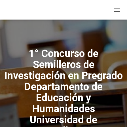
T
O
G
G
L
E
N
1° Concurso de
A
V
Semilleros de
I
G
Investigación en Pregrado
A
T
Departamento de
I
O
Educación y
N
Humanidades
Universidad de