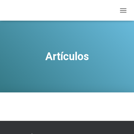
T
O
G
G
L
E
N
Artículos
A
V
I
G
A
T
I
O
N