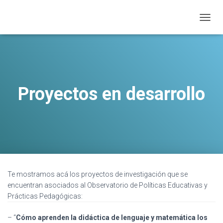
T
O
G
G
L
E
N
Proyectos en desarrollo
A
V
I
G
A
T
I
O
N
Te mostramos acá los proyectos de investigación que se
encuentran asociados al Observatorio de Políticas Educativas y
Prácticas Pedagógicas:
– “
Cómo aprenden la didáctica de lenguaje y matemática los