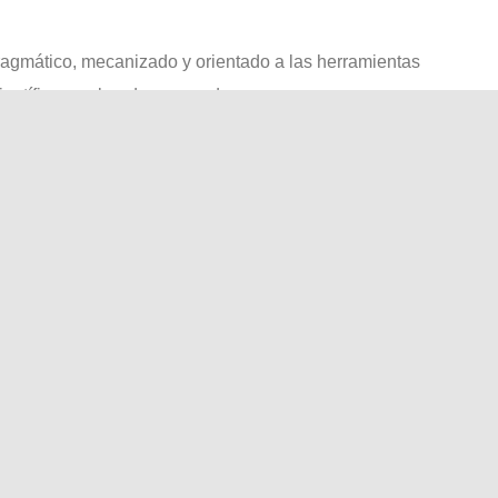
, pragmático, mecanizado y orientado a las herramientas
 científico, explorador, pensador
diente, caótico, inventivo, involucrado con los medios, los gráfic
 ayuda a los demás, sanador/cuidador, docente
s, liderazgo, persuasión, estatus
lles, organización, administración