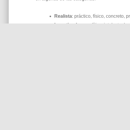
Realista
: práctico, físico, concreto
Investigador
: analítico, intelectual,
Artístico
: creativo, original, indepen
Social
: colaborador, solidario, que
Emprendedor
: entornos competitivo
Convencional
: orientado a los deta